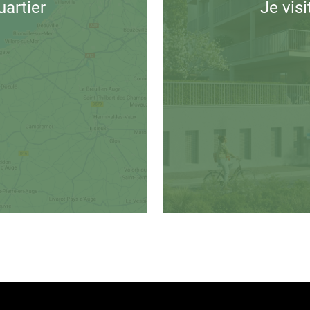
uartier
Je vis