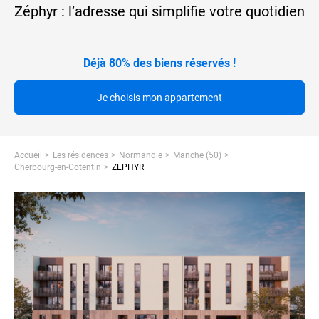
Zéphyr : l’adresse qui simplifie votre quotidien
Déjà 80% des biens réservés !
Je choisis mon appartement
Accueil
Les résidences
Normandie
Manche (50)
Cherbourg-en-Cotentin
ZEPHYR