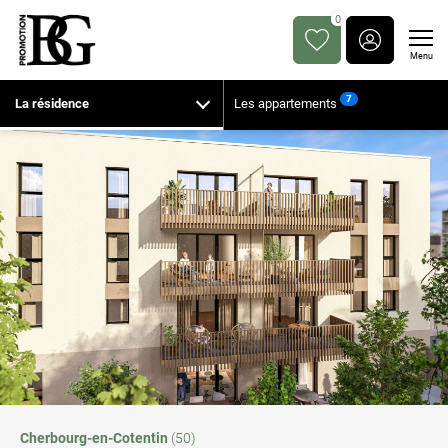
0
Menu
7
La résidence
Les appartements
Cherbourg-en-Cotentin
(50)